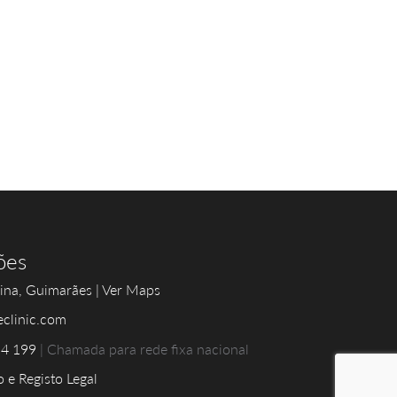
ões
ina, Guimarães | Ver Maps
eclinic.com
54 199
|
Chamada para rede fixa nacional
 e Registo Legal