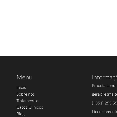
Menu
Informaç
Praceta Londr
Início
Sobre nós
geral@esmalt
Tratamentos
(+351) 253 5
Casos Clínicos
Licenciamento
Blog