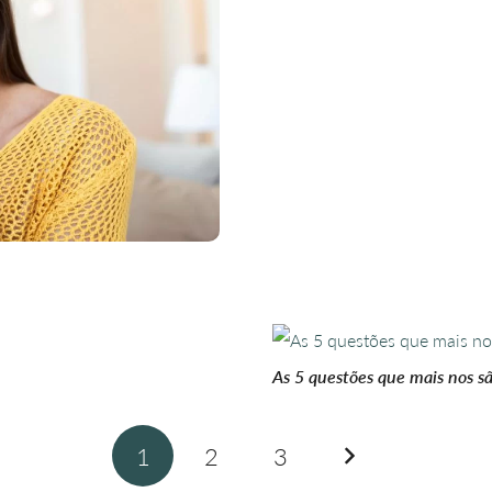
As 5 questões que mais nos s
1
2
3