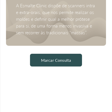
A Esmalte Clinic dispõe de scanners intra
e extra-orais, que nos permite realizar os
moldes e definir qual a melhor prótese
para si, de uma forma menos invasiva e
sem recorrer às tradicionais “massas”.
Marcar Consulta