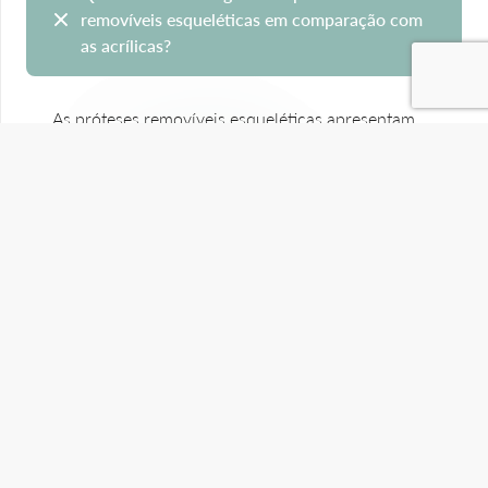
removíveis esqueléticas em comparação com
as acrílicas?
As próteses removíveis esqueléticas apresentam
vantagens significativas em relação às acrílicas: a
sua estrutura de liga metálica proporciona uma
maior durabilidade e retenção, devido aos
ganchos que se encaixam nos dentes, o que
proporciona mais estabilidade durante o uso.
A prostodontia contribui para a prevenção
da perda dentária?
Quanto tempo dura uma prótese fixa?