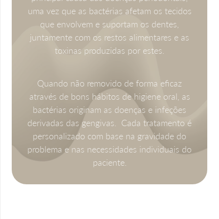
uma vez que as bactérias afetam os tecidos
que envolvem e suportam os dentes,
juntamente com os restos alimentares e as
toxinas produzidas por estes.
Quando não removido de forma eficaz
através de bons hábitos de higiene oral, as
bactérias originam as doenças e infeções
derivadas das gengivas. Cada tratamento é
personalizado com base na gravidade do
problema e nas necessidades individuais do
paciente.