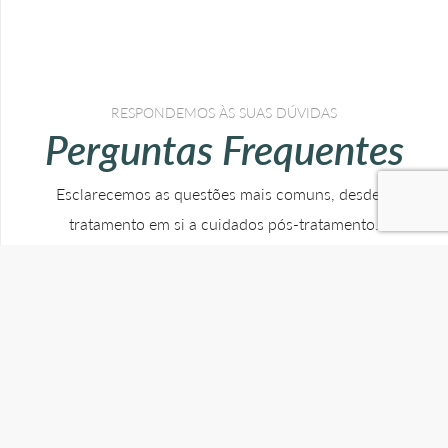
RESPONDEMOS ÀS SUAS DÚVIDAS
Perguntas Frequentes
Esclarecemos as questões mais comuns, desde o
tratamento em si a cuidados pós-tratamento.
Tenho periodontite. É possível colocar
implantes dentários?
Sim. Dependendo de cada caso, pode ser
necessário realizar enxertos ósseos, uma vez que
os
implantes dentários
necessitam de uma